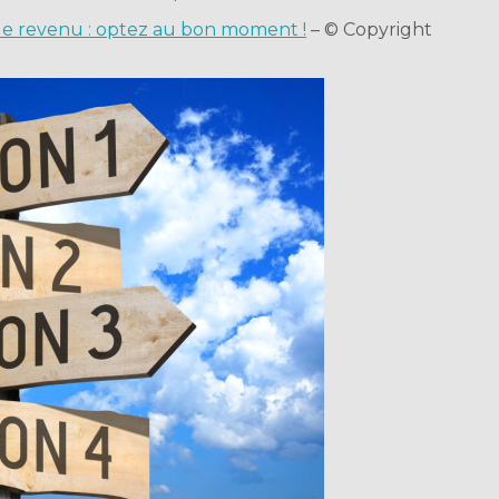
 le revenu : optez au bon moment !
– © Copyright