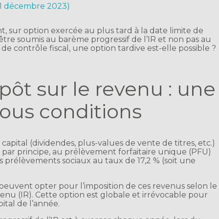
 11 décembre 2023)
, sur option exercée au plus tard à la date limite de
 être soumis au barème progressif de l’IR et non pas au
de contrôle fiscal, une option tardive est-elle possible ?
ôt sur le revenu : une
sous conditions
apital (dividendes, plus-values de vente de titres, etc.)
, par principe, au prélèvement forfaitaire unique (PFU)
es prélèvements sociaux au taux de 17,2 % (soit une
t peuvent opter pour l’imposition de ces revenus selon le
enu (IR). Cette option est globale et irrévocable pour
ital de l’année.