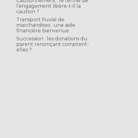
Cautionnement : le terme de
l’engagement libère-t-il la
caution ?
Transport fluvial de
marchandises : une aide
financière bienvenue
Succession : les donations du
parent renonçant comptent-
elles ?