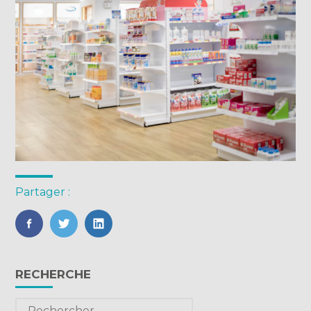
Partager :
FaceBook
Twitter
LinkedIn
Blog
RECHERCHE
sidebar
Rechercher :