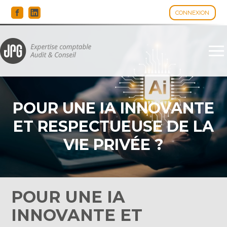
CONNEXION
Espace client
Aller
au
contenu
POUR UNE IA INNOVANTE
ET RESPECTUEUSE DE LA
VIE PRIVÉE ?
POUR UNE IA
INNOVANTE ET