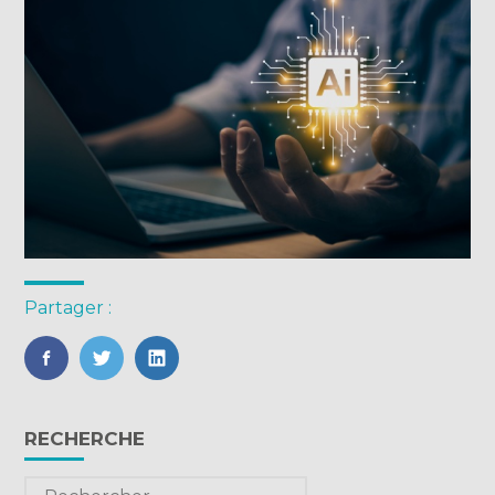
Partager :
FaceBook
Twitter
LinkedIn
Blog
RECHERCHE
sidebar
Rechercher :