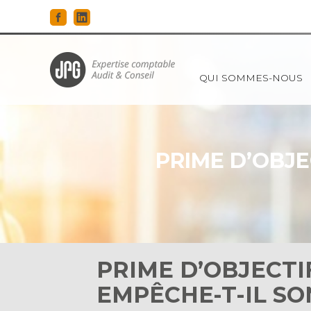
Principal
QUI SOMMES-NOUS
Aller
au
contenu
PRIME D’OBJE
PRIME D’OBJECTIF
EMPÊCHE-T-IL SO