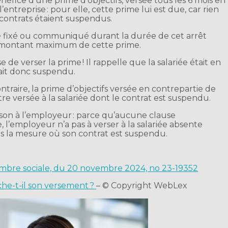
éfice d’une prime d’objectifs, versée tous les 6 mois en
ntreprise : pour elle, cette prime lui est due, car rien
s contrats étaient suspendus.
té fixé ou communiqué durant la durée de cet arrêt
le montant maximum de cette prime.
de verser la prime ! Il rappelle que la salariée était en
était donc suspendu.
traire, la prime d’objectifs versée en contrepartie de
tre versée à la salariée dont le contrat est suspendu.
ison à l’employeur : parce qu’aucune clause
, l’employeur n’a pas à verser à la salariée absente
ns la mesure où son contrat est suspendu.
hambre sociale, du 20 novembre 2024, no 23-19352
che-t-il son versement ?
– © Copyright WebLex