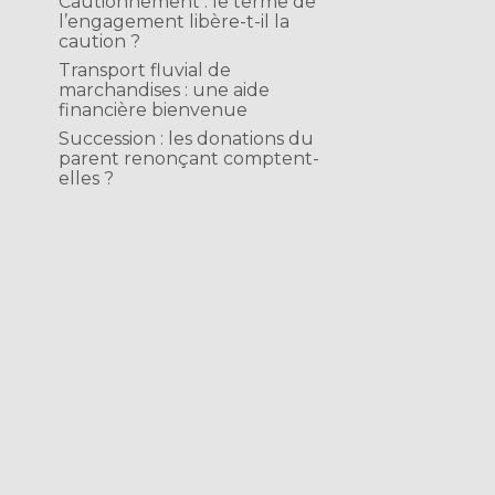
Cautionnement : le terme de
l’engagement libère-t-il la
caution ?
Transport fluvial de
marchandises : une aide
financière bienvenue
Succession : les donations du
parent renonçant comptent-
elles ?