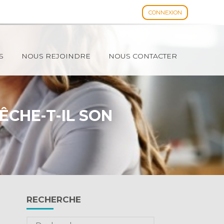
CONNEXION
Espace client
S
NOUS REJOINDRE
NOUS CONTACTER
ÊCHE-T-IL SON
Blog
RECHERCHE
sidebar
Rechercher :