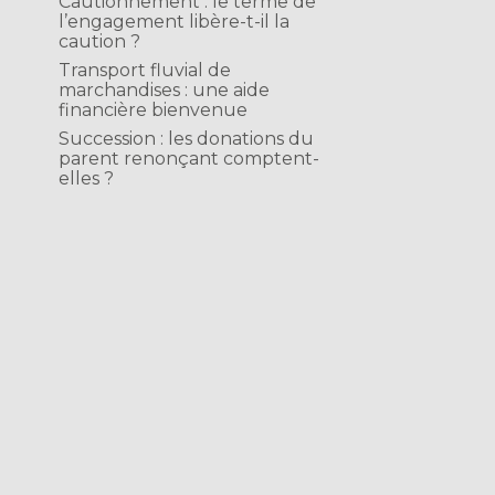
Cautionnement : le terme de
l’engagement libère-t-il la
caution ?
Transport fluvial de
marchandises : une aide
financière bienvenue
Succession : les donations du
parent renonçant comptent-
elles ?