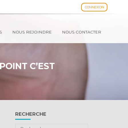
CONNEXION
Espace client
S
NOUS REJOINDRE
NOUS CONTACTER
POINT C’EST
Blog
RECHERCHE
sidebar
Rechercher :