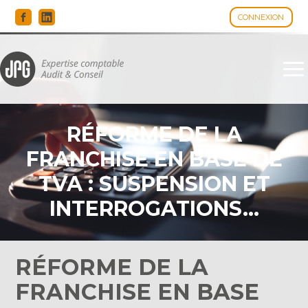
CONNEXION
Espace client
Aller
au
contenu
RÉFORME DE LA
FRANCHISE EN BASE DE
TVA : SUSPENSION ET
INTERROGATIONS…
RÉFORME DE LA
FRANCHISE EN BASE