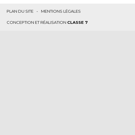
Footer
PLAN DU SITE
MENTIONS LÉGALES
CONCEPTION ET RÉALISATION
CLASSE 7