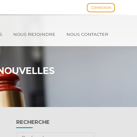
CONNEXION
Espace client
S
NOUS REJOINDRE
NOUS CONTACTER
 NOUVELLES
Blog
RECHERCHE
sidebar
Rechercher :