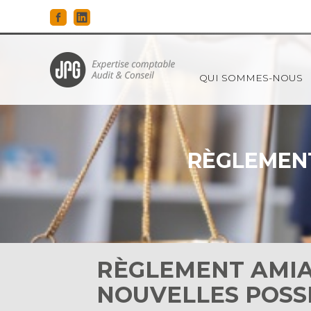
Principal
QUI SOMMES-NOUS
Aller
au
contenu
RÈGLEMENT
RÈGLEMENT AMIAB
NOUVELLES POSSI