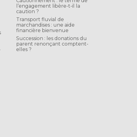
Cautionnement : le terme de
l’engagement libère-t-il la
caution ?
Transport fluvial de
marchandises : une aide
financière bienvenue
s
Succession : les donations du
parent renonçant comptent-
.
elles ?