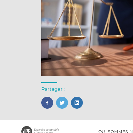
Partager :
FaceBook
Twitter
LinkedIn
Footer
QUI SOMMES-