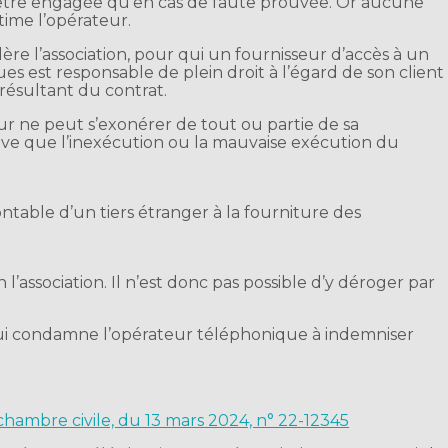
 être engagée qu’en cas de faute prouvée. Or aucune
time l’opérateur.
idère l’association, pour qui un fournisseur d’accès à un
s est responsable de plein droit à l’égard de son client
résultant du contrat.
r ne peut s’exonérer de tout ou partie de sa
uve que l’inexécution ou la mauvaise exécution du
montable d’un tiers étranger à la fourniture des
n l’association. Il n’est donc pas possible d’y déroger par
ui condamne l’opérateur téléphonique à indemniser
 chambre civile, du 13 mars 2024, n° 22-12345