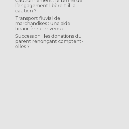
Cautionnement : le terme de
l’engagement libère-t-il la
caution ?
Transport fluvial de
marchandises : une aide
financière bienvenue
Succession : les donations du
parent renonçant comptent-
elles ?