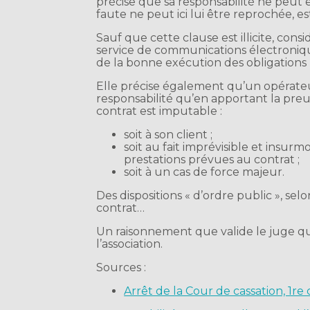
précise que sa responsabilité ne peut
faute ne peut ici lui être reprochée, es
Sauf que cette clause est illicite, cons
service de communications électronique
de la bonne exécution des obligations 
Elle précise également qu’un opérateu
responsabilité qu’en apportant la pre
contrat est imputable :
soit à son client ;
soit au fait imprévisible et insur
prestations prévues au contrat ;
soit à un cas de force majeur.
Des dispositions « d’ordre public », selo
contrat…
Un raisonnement que valide le juge q
l’association.
Sources :
Arrêt de la Cour de cassation, 1re