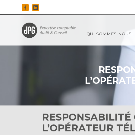
Principal
QUI SOMMES-NOUS
Aller
au
contenu
RESPON
L’OPÉRAT
RESPONSABILITÉ
L’OPÉRATEUR TÉ