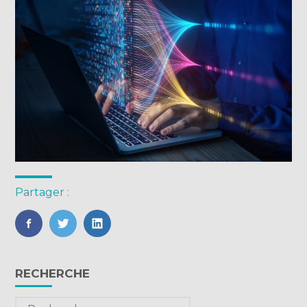
Partager :
FaceBook
Twitter
LinkedIn
Blog
RECHERCHE
sidebar
Rechercher :