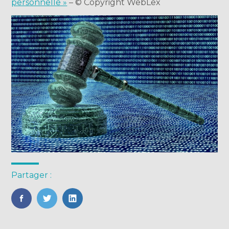
personnelle »
– © Copyright WebLex
Partager :
FaceBook
Twitter
LinkedIn