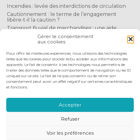
Incendies : levée des interdictions de circulation
Cautionnement : le terme de l’engagement
libère-t-il la caution ?
Transport fluvial de marchandises : une aide
financière bienvenue
Gérer le consentement
aux cookies
Succession : les donations du parent renonçant
comptent-elles ?
Pour offrir les meilleures expériences, nous utilisons des technologies
telles que les cookies pour stocker et/ou accéder aux informations des
appareils. Le fait de consentir à ces technologies nous permettra de
traiter des données telles que le comportement de navigation ou les ID
uniques sur ce site. Le fait de ne pas consentir ou de retirer son
consentement peut avoir un effet négatif sur certaines caractéristiques
et fonctions.
Footer
QUI SOMMES-NOUS
NOS SERVICES
Principale
NOS OUTILS DIGITAUX
ACTUALITÉS
Accepter
NOUS REJOINDRE
NOUS CONTACTER
Refuser
Footer
PLAN DU SITE
MENTIONS LÉGALES
Voir les préférences