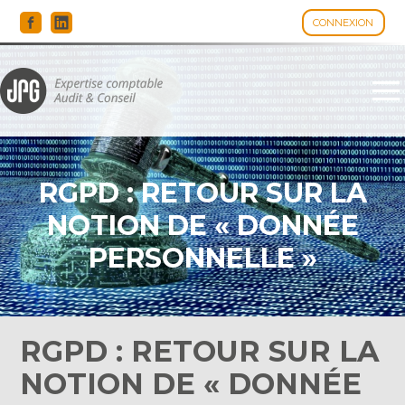
CONNEXION
Espace client
Aller
au
contenu
RGPD : RETOUR SUR LA
NOTION DE « DONNÉE
PERSONNELLE »
RGPD : RETOUR SUR LA
NOTION DE « DONNÉE