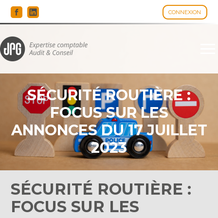
CONNEXION
Espace client
Aller
au
contenu
SÉCURITÉ ROUTIÈRE :
FOCUS SUR LES
ANNONCES DU 17 JUILLET
2023
SÉCURITÉ ROUTIÈRE :
FOCUS SUR LES