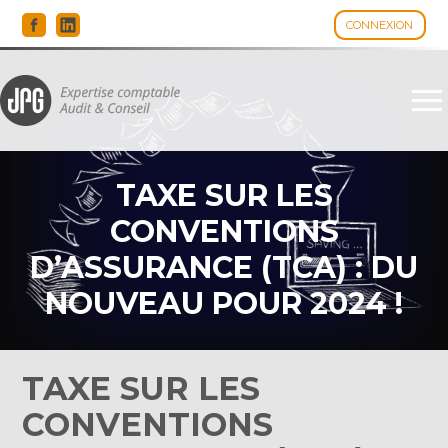
CONNEXION
Espace client
Aller
au
contenu
TAXE SUR LES
CONVENTIONS
D’ASSURANCE (TCA) : DU
NOUVEAU POUR 2024 !
TAXE SUR LES
CONVENTIONS