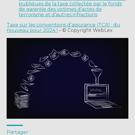
publiques de la taxe collectée par le fonds
de garantie des victimes d’actes de
terrorisme et d’autres infractions
Taxe sur les conventions d’assurance (TCA) : du
nouveau pour 2024 !
– © Copyright WebLex
Partager :