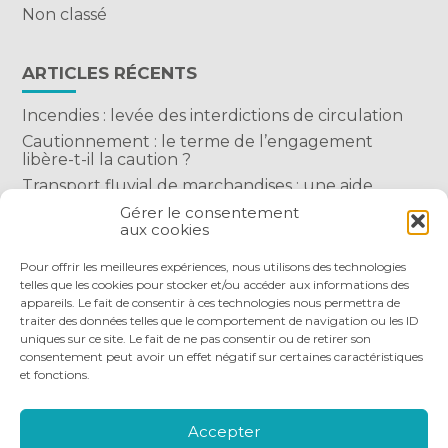
Non classé
ARTICLES RÉCENTS
Incendies : levée des interdictions de circulation
Cautionnement : le terme de l’engagement
libère-t-il la caution ?
Transport fluvial de marchandises : une aide
financière bienvenue
Gérer le consentement
aux cookies
Succession : les donations du parent renonçant
comptent-elles ?
Pour offrir les meilleures expériences, nous utilisons des technologies
telles que les cookies pour stocker et/ou accéder aux informations des
appareils. Le fait de consentir à ces technologies nous permettra de
traiter des données telles que le comportement de navigation ou les ID
uniques sur ce site. Le fait de ne pas consentir ou de retirer son
consentement peut avoir un effet négatif sur certaines caractéristiques
et fonctions.
Footer
QUI SOMMES-NOUS
NOS SERVICES
Principale
NOS OUTILS DIGITAUX
ACTUALITÉS
Accepter