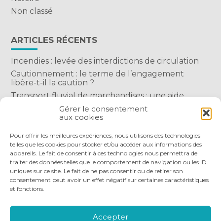
Non classé
ARTICLES RÉCENTS
Incendies : levée des interdictions de circulation
Cautionnement : le terme de l’engagement
libère-t-il la caution ?
Transport fluvial de marchandises : une aide
financière bienvenue
Gérer le consentement
aux cookies
Succession : les donations du parent renonçant
comptent-elles ?
Pour offrir les meilleures expériences, nous utilisons des technologies
telles que les cookies pour stocker et/ou accéder aux informations des
appareils. Le fait de consentir à ces technologies nous permettra de
traiter des données telles que le comportement de navigation ou les ID
uniques sur ce site. Le fait de ne pas consentir ou de retirer son
consentement peut avoir un effet négatif sur certaines caractéristiques
et fonctions.
Footer
QUI SOMMES-NOUS
NOS SERVICES
Principale
NOS OUTILS DIGITAUX
ACTUALITÉS
Accepter