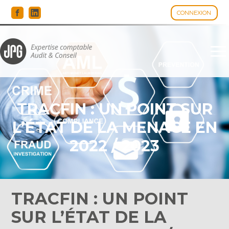
CONNEXION
Espace client
Aller
au
contenu
TRACFIN : UN POINT SUR
L’ÉTAT DE LA MENACE EN
2022 / 2023
TRACFIN : UN POINT
SUR L’ÉTAT DE LA