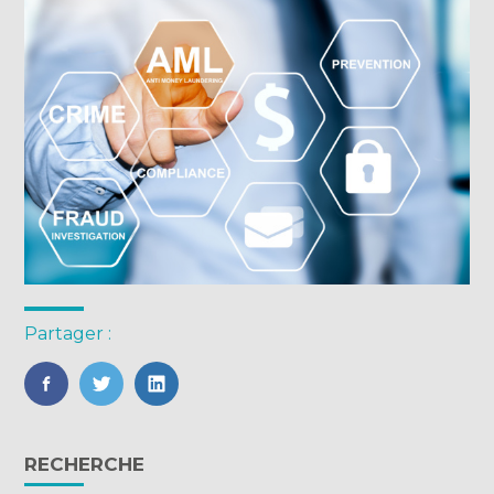
Partager :
FaceBook
Twitter
LinkedIn
Blog
RECHERCHE
sidebar