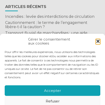
ARTICLES RÉCENTS
Incendies : levée des interdictions de circulation
Cautionnement : le terme de l’engagement
libère-t-il la caution ?
Transport fluvial de marchandises : une aide
financière bienvenue
Gérer le consentement
aux cookies
Succession : les donations du parent renonçant
comptent-elles ?
Pour offrir les meilleures expériences, nous utilisons des technologies
telles que les cookies pour stocker et/ou accéder aux informations des
appareils. Le fait de consentir à ces technologies nous permettra de
traiter des données telles que le comportement de navigation ou les ID
uniques sur ce site. Le fait de ne pas consentir ou de retirer son
consentement peut avoir un effet négatif sur certaines caractéristiques
et fonctions.
Footer
QUI SOMMES-NOUS
NOS SERVICES
Principale
NOS OUTILS DIGITAUX
ACTUALITÉS
Accepter
NOUS REJOINDRE
NOUS CONTACTER
Refuser