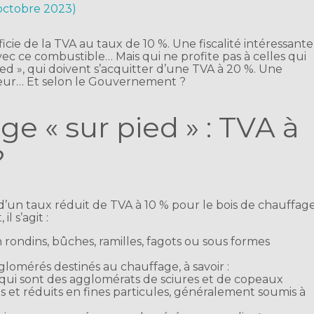
 octobre 2023)
cie de la TVA au taux de 10 %. Une fiscalité intéressante
ec ce combustible… Mais qui ne profite pas à celles qui
ed », qui doivent s’acquitter d’une TVA à 20 %. Une
teur… Et selon le Gouvernement ?
ge « sur pied » : TVA à
?
on d’un taux réduit de TVA à 10 % pour le bois de chauffag
l s’agit :
rondins, bûches, ramilles, fagots ou sous formes
glomérés destinés au chauffage, à savoir :
 qui sont des agglomérats de sciures et de copeaux
is et réduits en fines particules, généralement soumis à