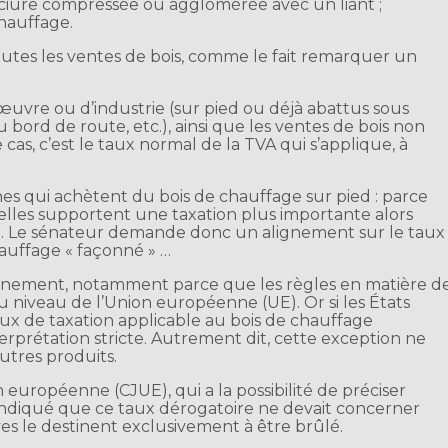
sciure compressée ou agglomérée avec un liant ;
hauffage.
outes les ventes de bois, comme le fait remarquer un
’œuvre ou d’industrie (sur pied ou déjà abattus sous
bord de route, etc.), ainsi que les ventes de bois non
as, c’est le taux normal de la TVA qui s’applique, à
es qui achètent du bois de chauffage sur pied : parce
, elles supportent une taxation plus importante alors
e. Le sénateur demande donc un alignement sur le taux
hauffage « façonné » …
rnement, notamment parce que les règles en matière d
u niveau de l’Union européenne (UE). Or si les États
ux de taxation applicable au bois de chauffage
rprétation stricte. Autrement dit, cette exception ne
utres produits.
n européenne (CJUE), qui a la possibilité de préciser
si indiqué que ce taux dérogatoire ne devait concerner
ves le destinent exclusivement à être brûlé.