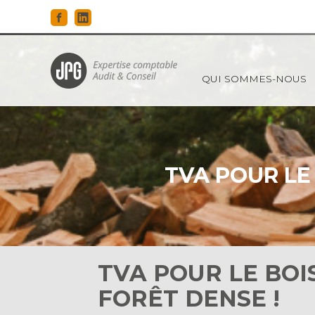
Principal
QUI SOMMES-NOUS
Aller
au
contenu
TVA POUR LE
TVA POUR LE BOI
FORÊT DENSE !