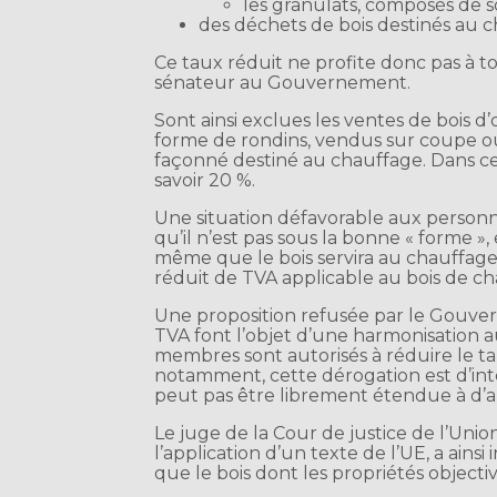
les granulats, composés de 
des déchets de bois destinés au c
Ce taux réduit ne profite donc pas à t
sénateur au Gouvernement.
Sont ainsi exclues les ventes de bois d
forme de rondins, vendus sur coupe ou 
façonné destiné au chauffage. Dans ce c
savoir 20 %.
Une situation défavorable aux personn
qu’il n’est pas sous la bonne « forme »
même que le bois servira au chauffag
réduit de TVA applicable au bois de c
Une proposition refusée par le Gouve
TVA font l’objet d’une harmonisation a
membres sont autorisés à réduire le ta
notamment, cette dérogation est d’inte
peut pas être librement étendue à d’a
Le juge de la Cour de justice de l’Unio
l’application d’un texte de l’UE, a ain
que le bois dont les propriétés objecti