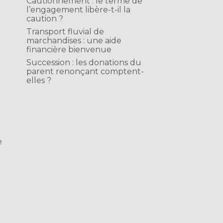
Cautionnement : le terme de
l’engagement libère-t-il la
caution ?
Transport fluvial de
marchandises : une aide
financière bienvenue
Succession : les donations du
parent renonçant comptent-
elles ?
e