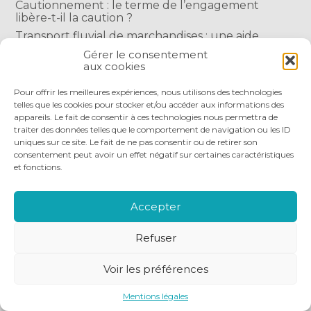
Cautionnement : le terme de l’engagement
libère-t-il la caution ?
Transport fluvial de marchandises : une aide
financière bienvenue
Gérer le consentement
aux cookies
Succession : les donations du parent renonçant
comptent-elles ?
Pour offrir les meilleures expériences, nous utilisons des technologies
telles que les cookies pour stocker et/ou accéder aux informations des
appareils. Le fait de consentir à ces technologies nous permettra de
traiter des données telles que le comportement de navigation ou les ID
uniques sur ce site. Le fait de ne pas consentir ou de retirer son
consentement peut avoir un effet négatif sur certaines caractéristiques
et fonctions.
Footer
QUI SOMMES-NOUS
NOS SERVICES
Principale
NOS OUTILS DIGITAUX
ACTUALITÉS
Accepter
NOUS REJOINDRE
NOUS CONTACTER
Refuser
Footer
PLAN DU SITE
MENTIONS LÉGALES
Voir les préférences
CONCEPTION ET RÉALISATION
CLASSE 7
Mentions légales