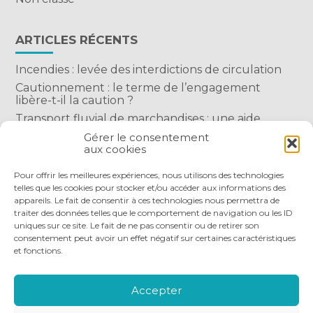
ARTICLES RÉCENTS
Incendies : levée des interdictions de circulation
Cautionnement : le terme de l’engagement
libère-t-il la caution ?
Transport fluvial de marchandises : une aide
financière bienvenue
Gérer le consentement
aux cookies
Succession : les donations du parent renonçant
comptent-elles ?
Pour offrir les meilleures expériences, nous utilisons des technologies
telles que les cookies pour stocker et/ou accéder aux informations des
appareils. Le fait de consentir à ces technologies nous permettra de
traiter des données telles que le comportement de navigation ou les ID
uniques sur ce site. Le fait de ne pas consentir ou de retirer son
consentement peut avoir un effet négatif sur certaines caractéristiques
et fonctions.
Footer
QUI SOMMES-NOUS
NOS SERVICES
Principale
NOS OUTILS DIGITAUX
ACTUALITÉS
Accepter
NOUS REJOINDRE
NOUS CONTACTER